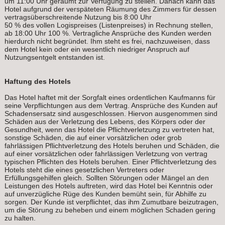
um 11:00 Uhr geräumt zur Verfügung zu stellen. Danach kann das
Hotel aufgrund der verspäteten Räumung des Zimmers für dessen
vertragsüberschreitende Nutzung bis 8:00 Uhr
50 % des vollen Logispreises (Listenpreises) in Rechnung stellen,
ab 18:00 Uhr 100 %. Vertragliche Ansprüche des Kunden werden
hierdurch nicht begründet. Ihm steht es frei, nachzuweisen, dass
dem Hotel kein oder ein wesentlich niedriger Anspruch auf
Nutzungsentgelt entstanden ist.
Haftung des Hotels
Das Hotel haftet mit der Sorgfalt eines ordentlichen Kaufmanns für
seine Verpflichtungen aus dem Vertrag. Ansprüche des Kunden auf
Schadensersatz sind ausgeschlossen. Hiervon ausgenommen sind
Schäden aus der Verletzung des Lebens, des Körpers oder der
Gesundheit, wenn das Hotel die Pflichtverletzung zu vertreten hat,
sonstige Schäden, die auf einer vorsätzlichen oder grob
fahrlässigen Pflichtverletzung des Hotels beruhen und Schäden, die
auf einer vorsätzlichen oder fahrlässigen Verletzung von vertrag
typischen Pflichten des Hotels beruhen. Einer Pflichtverletzung des
Hotels steht die eines gesetzlichen Vertreters oder
Erfüllungsgehilfen gleich. Sollten Störungen oder Mängel an den
Leistungen des Hotels auftreten, wird das Hotel bei Kenntnis oder
auf unverzügliche Rüge des Kunden bemüht sein, für Abhilfe zu
sorgen. Der Kunde ist verpflichtet, das ihm Zumutbare beizutragen,
um die Störung zu beheben und einem möglichen Schaden gering
zu halten.