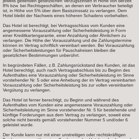
jeweils geltenden gesetzlichen Verzugszinsen in Höhe von derzeit
8% bzw. bei Rechtsgeschäften, an denen ein Verbraucher beteiligt
ist, in Höhe von 5% über dem Basiszinssatz zu verlangen. Dem
Hotel bleibt der Nachweis eines höheren Schadens vorbehalten.
Das Hotel ist berechtigt, bei Vertragsschluss vom Kunden eine
angemessene Vorauszahlung oder Sicherheitsleistung in Form
einer Kreditkartengarantie, einer Anzahlung oder Ähnlichem zu
verlangen. Die Höhe der Vorauszahlung und die Zahlungstermine
können im Vertrag schriftlich vereinbart werden. Bei Vorauszahlung
oder Sicherheitsleistungen für Pauschalreisen bleiben die
gesetzlichen Bestimmungen unberührt.
In begründeten Fällen, z.B. Zahlungsrückstand des Kunden, ist das
Hotel berechtigt, auch nach Vertragsabschluss bis zu Beginn des
Aufenthaltes eine Vorauszahlung oder Sicherheitsleistung im Sinne
vorstehender Nr. 5 oder eine Anhebung der im Vertrag vereinbarten
Vorauszahlung oder Sicherheitsleistung bis zur vollen vereinbarten
Vergütung zu verlangen.
Das Hotel ist ferner berechtigt, zu Beginn und während des
Aufenthaltes vom Kunden eine angemessene Vorauszahlung oder
Sicherheitsleistung im Sinne vorstehender Nr. 5 für bestehende und
künftige Forderungen aus dem Vertrag zu verlangen, soweit eine
solche nicht bereits gemäß vorstehender Nummer 5 und/oder 6
geleistet wurde.
Der Kunde kann nur mit einer unstreitigen oder rechtskräftigen