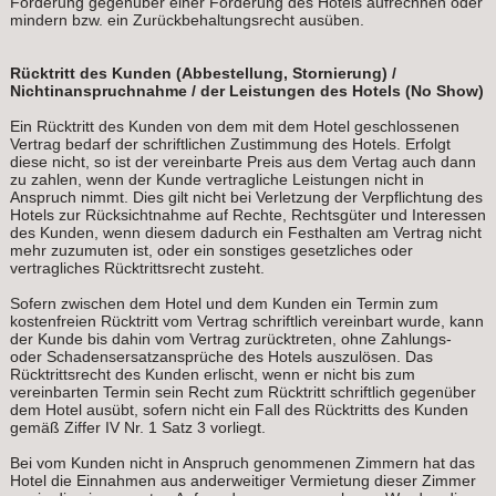
Forderung gegenüber einer Forderung des Hotels aufrechnen oder
mindern bzw. ein Zurückbehaltungsrecht ausüben.
Rücktritt des Kunden (Abbestellung, Stornierung) /
Nichtinanspruchnahme / der Leistungen des Hotels (No Show)
Ein Rücktritt des Kunden von dem mit dem Hotel geschlossenen
Vertrag bedarf der schriftlichen Zustimmung des Hotels. Erfolgt
diese nicht, so ist der vereinbarte Preis aus dem Vertag auch dann
zu zahlen, wenn der Kunde vertragliche Leistungen nicht in
Anspruch nimmt. Dies gilt nicht bei Verletzung der Verpflichtung des
Hotels zur Rücksichtnahme auf Rechte, Rechtsgüter und Interessen
des Kunden, wenn diesem dadurch ein Festhalten am Vertrag nicht
mehr zuzumuten ist, oder ein sonstiges gesetzliches oder
vertragliches Rücktrittsrecht zusteht.
Sofern zwischen dem Hotel und dem Kunden ein Termin zum
kostenfreien Rücktritt vom Vertrag schriftlich vereinbart wurde, kann
der Kunde bis dahin vom Vertrag zurücktreten, ohne Zahlungs-
oder Schadensersatzansprüche des Hotels auszulösen. Das
Rücktrittsrecht des Kunden erlischt, wenn er nicht bis zum
vereinbarten Termin sein Recht zum Rücktritt schriftlich gegenüber
dem Hotel ausübt, sofern nicht ein Fall des Rücktritts des Kunden
gemäß Ziffer IV Nr. 1 Satz 3 vorliegt.
Bei vom Kunden nicht in Anspruch genommenen Zimmern hat das
Hotel die Einnahmen aus anderweitiger Vermietung dieser Zimmer