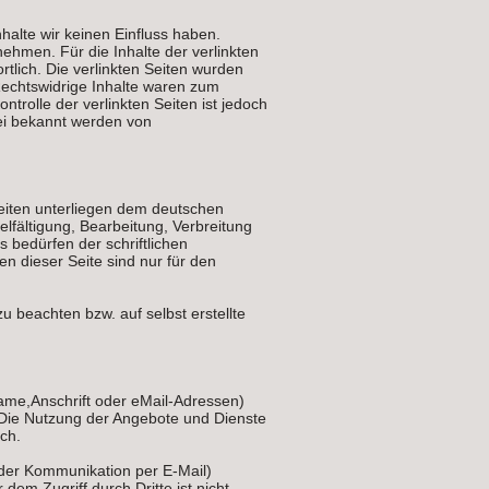
halte wir keinen Einfluss haben.
ehmen. Für die Inhalte der verlinkten
ortlich. Die verlinkten Seiten wurden
Rechtswidrige Inhalte waren zum
ntrolle der verlinkten Seiten ist jedoch
ei bekannt werden von
Seiten unterliegen dem deutschen
elfältigung, Bearbeitung, Verbreitung
 bedürfen der schriftlichen
n dieser Seite sind nur für den
u beachten bzw. auf selbst erstellte
ame,Anschrift oder eMail-Adressen)
s. Die Nutzung der Angebote und Dienste
ch.
 der Kommunikation per E-Mail)
dem Zugriff durch Dritte ist nicht