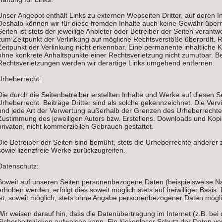
Unser Angebot enthält Links zu externen Webseiten Dritter, auf deren In
Deshalb können wir für diese fremden Inhalte auch keine Gewähr übern
Seiten ist stets der jeweilige Anbieter oder Betreiber der Seiten verantw
zum Zeitpunkt der Verlinkung auf mögliche Rechtsverstöße überprüft. 
Zeitpunkt der Verlinkung nicht erkennbar. Eine permanente inhaltliche Ko
ohne konkrete Anhaltspunkte einer Rechtsverletzung nicht zumutbar. B
Rechtsverletzungen werden wir derartige Links umgehend entfernen.
Urheberrecht:
Die durch die Seitenbetreiber erstellten Inhalte und Werke auf diesen 
Urheberrecht. Beiträge Dritter sind als solche gekennzeichnet. Die Vervi
und jede Art der Verwertung außerhalb der Grenzen des Urheberrechtes
Zustimmung des jeweiligen Autors bzw. Erstellens. Downloads und Kopie
privaten, nicht kommerziellen Gebrauch gestattet.
Die Betreiber der Seiten sind bemüht, stets die Urheberrechte anderer z
sowie lizenzfreie Werke zurückzugreifen.
Datenschutz:
Soweit auf unseren Seiten personenbezogene Daten (beispielsweise N
erhoben werden, erfolgt dies soweit möglich stets auf freiwilliger Basi
ist, soweit möglich, stets ohne Angabe personenbezogener Daten mögli
Wir weisen darauf hin, dass die Datenübertragung im Internet (z.B. bei
Sicherheitslücken aufweisen kann. Ein lückenloser Schutz der Daten vor 