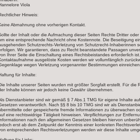
Hannelore Viola
Rechtlicher Hinweis:
Keine Abmahnung ohne vorherigen Kontakt.
Sollte der Inhalt oder die Aufmachung dieser Seiten Rechte Dritter oder
um eine entsprechende Nachricht ohne Kostennote. Die Beseitigung ei
ausgehenden Schutzrechts-Verletzung von Schutzrecht-Inhaberinnen s
erfolgen. Wir garantieren, dass zu Recht beanstandete Passagen unver
von Ihrer Seite die Einschaltung eines Rechtsbeistandes erforderlich i
Kontaktaufnahme ausgelöste Kosten werden wir vollumfänglich zurück
Gegenklage wegen Verletzung vorgenannter Bestimmungen einreichen
Haftung für Inhalte:
Die Inhalte unserer Seiten wurden mit größter Sorgfalt erstellt. Für die Ri
der Inhalte können wir jedoch keine Gewähr übernehmen.
Als Dienstanbieter sind wir gemäß § 7 Abs.1 TMG für eigene Inhalte au
Gesetzen verantwortlich. Nach §§ 8 bis 10 TMG sind wir als Dienstanbiet
übermittelte oder gespeicherte fremde Informationen zu überwachen o
auf eine rechtswidrige Tätigkeit hinweisen. Verpflichtungen zur Entfer
Informationen nach den allgemeinen Gesetzen bleiben hiervon unberühr
jedoch erst ab dem Zeitpunkt der Kenntnis einer konkreten Rechtsverl
von entsprechenden Rechtsverletzungen werden wir diese Inhalte umg
Haftung für Links: