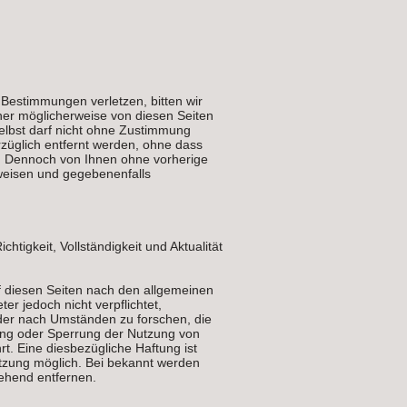
 Bestimmungen verletzen, bitten wir
ner möglicherweise von diesen Seiten
elbst darf nicht ohne Zustimmung
züglich entfernt werden, ohne dass
st. Dennoch von Ihnen ohne vorherige
weisen und gegebenenfalls
chtigkeit, Vollständigkeit und Aktualität
f diesen Seiten nach den allgemeinen
er jedoch nicht verpflichtet,
der nach Umständen zu forschen, die
nung oder Sperrung der Nutzung von
t. Eine diesbezügliche Haftung ist
etzung möglich. Bei bekannt werden
ehend entfernen.